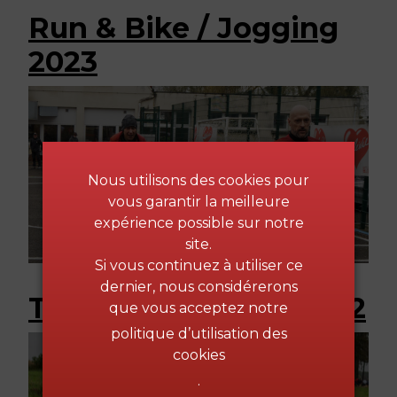
Run & Bike / Jogging
2023
Run & Bike – Jogging 12 mars
2023
Nous utilisons des cookies pour
vous garantir la meilleure
expérience possible sur notre
site.
Si vous continuez à utiliser ce
dernier, nous considérerons
Trail du Tronquoy 2022
que vous acceptez notre
politique d’utilisation des
cookies
.